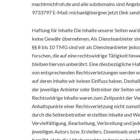
machtmichfroh.de und alle subdomains sind Angebot
9733797 E-Mail: michael@bergner.jetzt (link send
Haftung für Inhalte Die Inhalte unserer Seiten wurde
keine Gewähr übernehmen. Als Diensteanbieter sin
§§ 8 bis 10 TMG sind wir als Diensteanbieter jedo
forschen, die auf eine rechtswidrige Tätigkeit hi
bleiben hiervon unberührt. Eine diesbezügliche Ha
von entsprechenden Rechtsverletzungen werden wir
auf deren Inhalte wir keinen Einfluss haben. Deshal
der jeweilige Anbieter oder Betreiber der Seiten v
Rechtswidrige Inhalte waren zum Zeitpunkt der Verl
Anhaltspunkte einer Rechtsverletzung nicht zumut
durch die Seitenbetreiber erstellten Inhalte und W
Vervielfältigung, Bearbeitung, Verbreitung und j
jeweiligen Autors bzw. Erstellers. Downloads und K
bemüht, stets die Urheberrechte anderer zu beacht