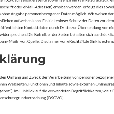
hrift oder eMail-Adressen) erhoben werden, erfolgt dies soweit m
ts ohne Angabe personenbezogener Daten möglich. Wir weisen dara
slücken aufweisen kann. Ein lückenloser Schutz der Daten vor dem Z
öffentlichten Kontaktdaten durch Dritte zur Übersendung von ni
widersprochen. Die Betreiber der Seiten behalten sich ausdrücklich
-Mails, vor. Quelle: Disclaimer von eRecht24.de (link is externa
klärung
t, den Umfang und Zweck der Verarbeitung von personenbezogenen
en Webseiten, Funktionen und Inhalte sowie externen Onlinepräsen
bot“). Im Hinblick auf die verwendeten Begrifflichkeiten, wie z.B
 Datenschutzgrundverordnung (DSGVO).