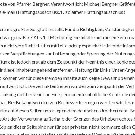
e von Pfarrer Bergner. Verantwortlich: Michael Bergner Gräfentha
s e-mail) Haftungsausschluss/Disclaimer Haftungsausschluss
n mit größter Sorgfalt erstellt. Für die Richtigkeit, Vollständigke
d wir gemäß § 7 Abs.1 TMG für eigene Inhalte auf diesen Seiten n
ch nicht verpflichtet, übermittelte oder gespeicherte fremde In
nweisen. Verpflichtungen zur Entfernung oder Sperrung der Nutzun
ftung ist jedoch erst ab dem Zeitpunkt der Kenntnis einer konkr
 diese Inhalte umgehend entfernen. Haftung für Links Unser Angeb
b können wir für diese fremden Inhalte auch keine Gewähr übernehme
erantwortlich. Die verlinkten Seiten wurden zum Zeitpunkt der Ve
inkung nicht erkennbar. Eine permanente inhaltliche Kontrolle der
bar. Bei Bekanntwerden von Rechtsverletzungen werden wir derar
erke auf diesen Seiten unterliegen dem deutschen Urheberrecht. Bei
ede Art der Verwertung außerhalb der Grenzen des Urheberrechtes 
opien dieser Seite sind nur für den privaten, nicht kommerziellen 
en bzw. auf selbst erstellte sowie lizenzfreie Werke zurückzugrei