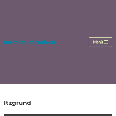
Zum
Inhalt
springen
machtmichfroh.de
Menü
Itzgrund