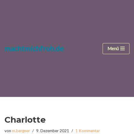
Zum
Inhalt
springen
machtmichfroh.de
Menü
Charlotte
von
m.bergner
9. Dezember 2021
1 Kommentar