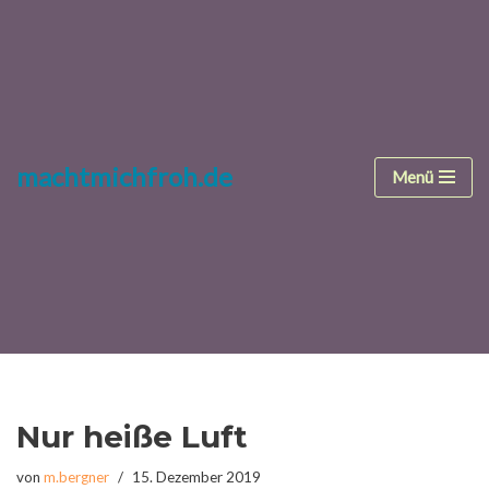
Zum
Inhalt
springen
machtmichfroh.de
Menü
Nur heiße Luft
von
m.bergner
15. Dezember 2019